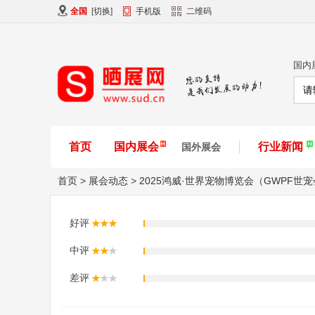
全国
[
切换
]
手机版
二维码
国内
首页
国内展会
行业新闻
国外展会
首页
>
展会动态
>
2025鸿威·世界宠物博览会（GWPF世
好评
中评
差评