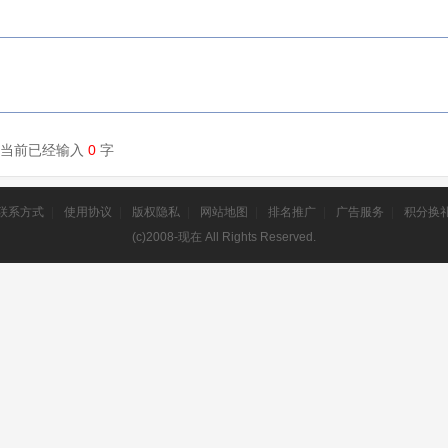
) 当前已经输入
0
字
联系方式
|
使用协议
|
版权隐私
|
网站地图
|
排名推广
|
广告服务
|
积分换
(c)2008-现在 All Rights Reserved.