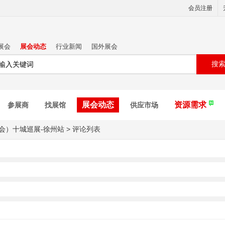
会员注册
展会
展会动态
行业新闻
国外展会
搜
展会动态
资源需求
参展商
找展馆
供应市场
宠会）十城巡展-徐州站
>
评论列表