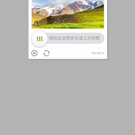
加载中
拖动左边滑块完成上方拼图
hao.sud.cn