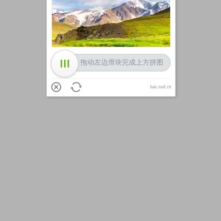
加载中
拖动左边滑块完成上方拼图
hao.sud.cn