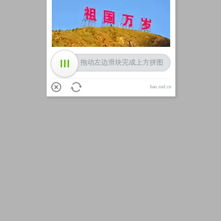
加载中
拖动左边滑块完成上方拼图
hao.sud.cn