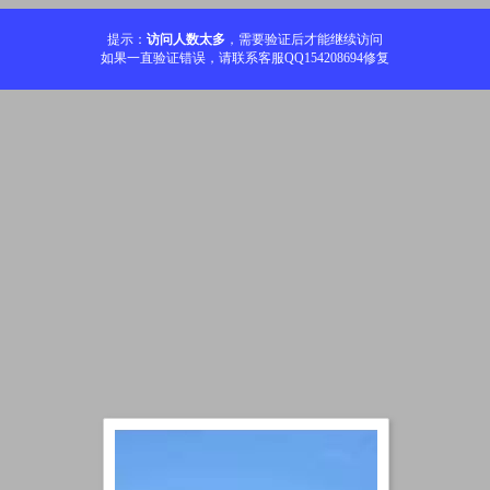
提示：
访问人数太多
，需要验证后才能继续访问
如果一直验证错误，请联系客服QQ154208694修复