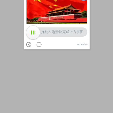
加载中
拖动左边滑块完成上方拼图
hao.sud.cn